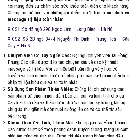
nơi mang đến sự chăm sóc sức khỏe toàn diện cho khách hàng.
Chúng tôi tự hào với những ưu điểm vượt trội trong
dịch vụ
massage trị liệu toàn thân
:
CS1: Số 45 ngõ 298 Ngọc Lâm – Long Biên – Hà Nội
CS2: Số 2B ngõ 34/4 Nguyễn Thị Định – Trung Hoà – Cầu
Giấy – Hà Nội
Chuyên Viên Có Tay Nghề Cao:
Đội ngũ chuyên viên tại Hồng
Phụng Các đều được đào tạo chuyên sâu về các kỹ thuật
massage và trị liệu. Với sự hiểu biết sâu rộng về y học cổ
truyền và kinh nghiệm thực tế, chúng tôi cam kết mang đến liệu
pháp trị liệu hiệu quả và an toàn nhất.
Sử Dụng Sản Phẩm Thiên Nhiên:
Chúng tôi chỉ sử dụng các
sản phẩm từ thiên nhiên, đảm bảo an toàn và lành tính cho da.
Các loại tinh dầu và thảo dược được chọn lọc kỹ lưỡng, không
chỉ giúp thư giãn mà còn nuôi dưỡng làn da và cơ thể từ sâu
bên trong.
Không Gian Yên Tĩnh, Thoải Mái:
Không gian tại Hồng Phụng
Các được thiết kế theo phong cách truyền thống, mang lại cảm
giác ấm cúng và thư thái. Từng chi tiết trong không gian đều