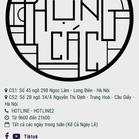
CS1: Số 45 ngõ 298 Ngọc Lâm - Long Biên - Hà Nội
CS2: Số 2B ngõ 34/4 Nguyễn Thị Định - Trung Hoà - Cầu Giấy -
Hà Nội
HOTLINE - HOTLINE2
Từ 9h00 đến 21h00
Tất cả các ngày trong tuần (Kể Cả Ngày Lễ)
Tiktok
ƯU ĐÃI FANPAGE HỒNG PHỤNG CÁC