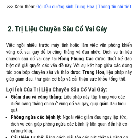
>>> Xem thêm:
Gội đầu dưỡng sinh Trung Hoa | Thông tin chi tiết
2.
Trị Liệu Chuyên Sâu Cổ Vai Gáy
Việc ngồi nhiều trước máy tính hoặc làm việc văn phòng khiến
vùng cổ, vai, gáy dễ bị căng thẳng và đau nhức. Dịch vụ trị liệu
chuyên sâu cổ vai gáy tại
Hồng Phụng Các
được thiết kế đặc
biệt để giải quyết các vấn đề này. Với sự kết hợp giữa các động
tác xoa bóp chuyên sâu và thảo dược
Trung Hoa
, liệu pháp này
giúp giảm đau, thư giãn cơ bắp và cải thiện sức khỏe tổng thể.
Lợi Ích Của Trị Liệu Chuyên Sâu Cổ Vai Gáy:
Giảm đau và căng thẳng:
Liệu pháp này tập trung vào các
điểm căng thẳng chính ở vùng cổ vai gáy, giúp giảm đau hiệu
quả.
Phòng ngừa các bệnh lý:
Ngoài việc giảm đau ngay lập tức,
dịch vụ còn giúp phòng ngừa các bệnh lý liên quan đến hệ cơ-
xương-khớp.
Cải thiện tư thế:
Bằng cách giải tỏa các nút thắt và căng cơ,