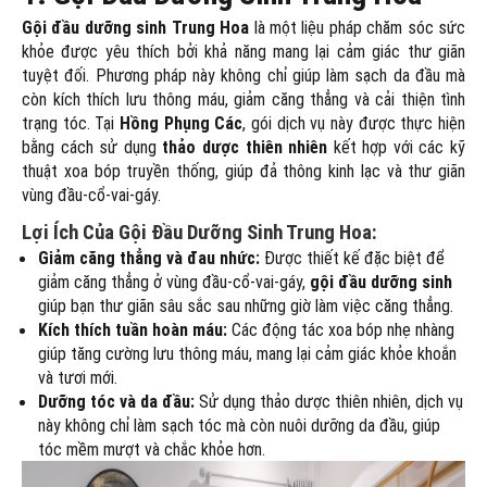
Gội đầu dưỡng sinh Trung Hoa
là một liệu pháp chăm sóc sức
khỏe được yêu thích bởi khả năng mang lại cảm giác thư giãn
tuyệt đối. Phương pháp này không chỉ giúp làm sạch da đầu mà
còn kích thích lưu thông máu, giảm căng thẳng và cải thiện tình
trạng tóc. Tại
Hồng Phụng Các
, gói dịch vụ này được thực hiện
bằng cách sử dụng
thảo dược thiên nhiên
kết hợp với các kỹ
thuật xoa bóp truyền thống, giúp đả thông kinh lạc và thư giãn
vùng đầu-cổ-vai-gáy.
Lợi Ích Của Gội Đầu Dưỡng Sinh Trung Hoa:
Giảm căng thẳng và đau nhức:
Được thiết kế đặc biệt để
giảm căng thẳng ở vùng đầu-cổ-vai-gáy,
gội đầu dưỡng sinh
giúp bạn thư giãn sâu sắc sau những giờ làm việc căng thẳng.
Kích thích tuần hoàn máu:
Các động tác xoa bóp nhẹ nhàng
giúp tăng cường lưu thông máu, mang lại cảm giác khỏe khoắn
và tươi mới.
Dưỡng tóc và da đầu:
Sử dụng thảo dược thiên nhiên, dịch vụ
này không chỉ làm sạch tóc mà còn nuôi dưỡng da đầu, giúp
tóc mềm mượt và chắc khỏe hơn.