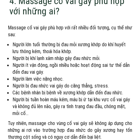
4. Massage cổ vai gáy phù hợp
với những ai?
Massage cổ vai gáy phù hợp với rất nhiều đối tượng, cụ thể như
sau:
Người lớn tuổi thường bị đau mỏi xương khớp do khí huyết
lưu thông kém, thoái hóa khớp.
Người bị khí lạnh xâm nhập gây đau nhức mỏi.
Người ít vận động, ngồi nhiều hoặc hoạt động sai tư thế dẫn
đến đau vai gáy.
Người làm việc nặng nhọc.
Người bị đau nhức vai gáy do căng thẳng, stress.
Các bệnh nhân bị bệnh về xương khớp dẫn đến đau nhức.
Người bị tuần hoàn máu kém, máu bị ứ tại khu vực cổ vai gáy
và không đủ lên não, gây ra tình trạng đau đầu, chóng mặt,
mỏi cổ…
Tuy nhiên, massage cho vùng cổ vai gáy sẽ không áp dụng cho
những ai rơi vào trường hợp đau nhức do gãy xương hay tổn
thương cột sống và có nguy cơ dẫn đến bại liệt.