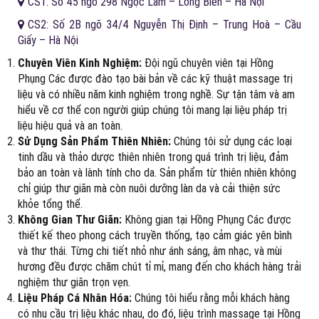
CS1: Số 45 ngõ 298 Ngọc Lâm – Long Biên – Hà Nội
CS2: Số 2B ngõ 34/4 Nguyễn Thị Định – Trung Hoà – Cầu
Giấy – Hà Nội
Chuyên Viên Kinh Nghiệm:
Đội ngũ chuyên viên tại Hồng
Phụng Các được đào tạo bài bản về các kỹ thuật massage trị
liệu và có nhiều năm kinh nghiệm trong nghề. Sự tận tâm và am
hiểu về cơ thể con người giúp chúng tôi mang lại liệu pháp trị
liệu hiệu quả và an toàn.
Sử Dụng Sản Phẩm Thiên Nhiên:
Chúng tôi sử dụng các loại
tinh dầu và thảo dược thiên nhiên trong quá trình trị liệu, đảm
bảo an toàn và lành tính cho da. Sản phẩm từ thiên nhiên không
chỉ giúp thư giãn mà còn nuôi dưỡng làn da và cải thiện sức
khỏe tổng thể.
Không Gian Thư Giãn:
Không gian tại Hồng Phụng Các được
thiết kế theo phong cách truyền thống, tạo cảm giác yên bình
và thư thái. Từng chi tiết nhỏ như ánh sáng, âm nhạc, và mùi
hương đều được chăm chút tỉ mỉ, mang đến cho khách hàng trải
nghiệm thư giãn trọn vẹn.
Liệu Pháp Cá Nhân Hóa:
Chúng tôi hiểu rằng mỗi khách hàng
có nhu cầu trị liệu khác nhau, do đó, liệu trình massage tại Hồng