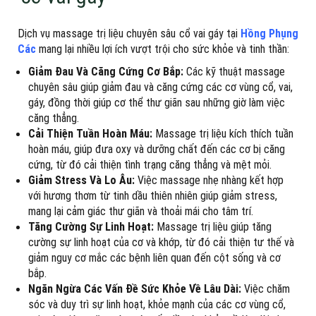
Dịch vụ massage trị liệu chuyên sâu cổ vai gáy tại
Hồng Phụng
Các
mang lại nhiều lợi ích vượt trội cho sức khỏe và tinh thần:
Giảm Đau Và Căng Cứng Cơ Bắp:
Các kỹ thuật massage
chuyên sâu giúp giảm đau và căng cứng các cơ vùng cổ, vai,
gáy, đồng thời giúp cơ thể thư giãn sau những giờ làm việc
căng thẳng.
Cải Thiện Tuần Hoàn Máu:
Massage trị liệu kích thích tuần
hoàn máu, giúp đưa oxy và dưỡng chất đến các cơ bị căng
cứng, từ đó cải thiện tình trạng căng thẳng và mệt mỏi.
Giảm Stress Và Lo Âu:
Việc massage nhẹ nhàng kết hợp
với hương thơm từ tinh dầu thiên nhiên giúp giảm stress,
mang lại cảm giác thư giãn và thoải mái cho tâm trí.
Tăng Cường Sự Linh Hoạt:
Massage trị liệu giúp tăng
cường sự linh hoạt của cơ và khớp, từ đó cải thiện tư thế và
giảm nguy cơ mắc các bệnh liên quan đến cột sống và cơ
bắp.
Ngăn Ngừa Các Vấn Đề Sức Khỏe Về Lâu Dài:
Việc chăm
sóc và duy trì sự linh hoạt, khỏe mạnh của các cơ vùng cổ,