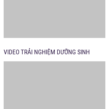
Top 5 Dịch Vụ Dưỡng Sinh Trung Hoa Nổi Bật Tại Hồng Phụng Các
TRẢI NGHIỆM DỊCH VỤ DƯỠNG SINH