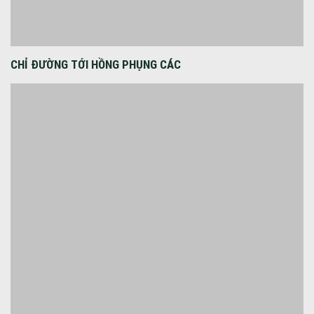
CS1: Số 45 ngõ 298 Ngọc Lâm - Long Biên - Hà Nội
CS2: Số 2B ngõ 34/4 Nguyễn Thị Định - Trung Hoà - Cầu Giấy -
Hà Nội
HOTLINE - HOTLINE2
Từ 9h00 đến 21h00
Tất cả các ngày trong tuần (Kể Cả Ngày Lễ)
Tiktok
ƯU ĐÃI FANPAGE HỒNG PHỤNG CÁC