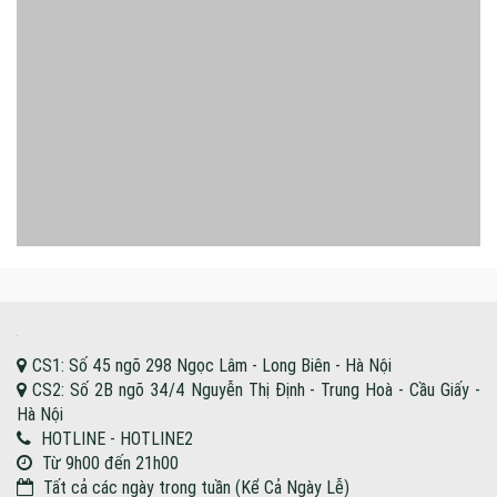
VIDEO TRẢI NGHIỆM DƯỠNG SINH