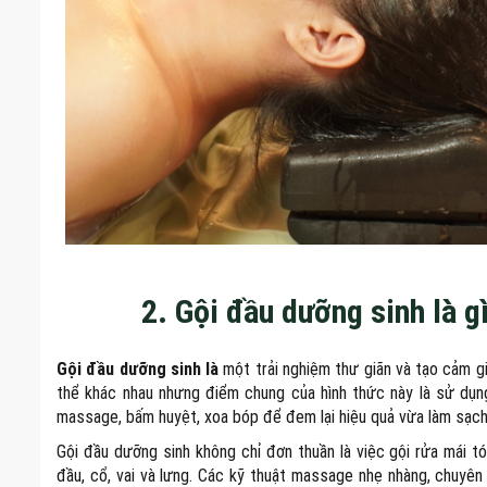
2. Gội đầu dưỡng sinh là g
Gội đầu dưỡng sinh là
một trải nghiệm thư giãn và tạo cảm gi
thể khác nhau nhưng điểm chung của hình thức này là sử dụng
massage, bấm huyệt, xoa bóp để đem lại hiệu quả vừa làm sạch c
Gội đầu dưỡng sinh không chỉ đơn thuần là việc gội rửa mái 
đầu, cổ, vai và lưng. Các kỹ thuật massage nhẹ nhàng, chuyên 