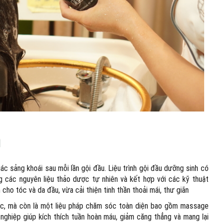
ì
ác sảng khoái sau mỗi lần gội đầu. Liệu trình gội đầu dưỡng sinh có
 các nguyên liệu thảo dược tự nhiên và kết hợp với các kỹ thuật
ho tóc và da đầu, vừa cải thiện tinh thần thoải mái, thư giãn
tóc, mà còn là một liệu pháp chăm sóc toàn diện bao gồm massage
nghiệp giúp kích thích tuần hoàn máu, giảm căng thẳng và mang lại