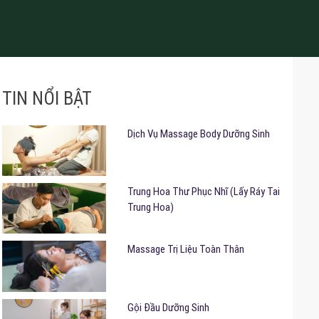
TIN NỔI BẬT
Dịch Vụ Massage Body Dưỡng Sinh
Trung Hoa Thư Phục Nhĩ (Lấy Ráy Tai
Trung Hoa)
Massage Trị Liệu Toàn Thân
Gội Đầu Dưỡng Sinh