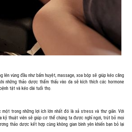
g lên vùng đầu như bấm huyệt, massage, xoa bóp sẽ giúp kéo căng
 khi những thảo dược thẩm thấu vào da sẽ kích thích các hormone
ệnh tật và kéo dài tuổi thọ.
một trong những lợi ích lớn nhất đó là xả stress và thư giãn. Với
kỹ thuật viên sẽ giúp cơ thể chúng ta được nghỉ ngơi, trút bỏ mọi
hương thảo dược kết hợp cùng không gian bình yên khiến bạn bỏ lại