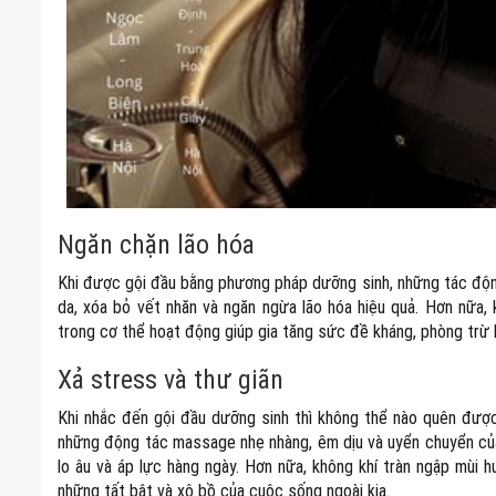
Ngăn chặn lão hóa
Khi được gội đầu bằng phương pháp dưỡng sinh, những tác độn
da, xóa bỏ vết nhăn và ngăn ngừa lão hóa hiệu quả. Hơn nữa,
trong cơ thể hoạt động giúp gia tăng sức đề kháng, phòng trừ b
Xả stress và thư giãn
Khi nhắc đến gội đầu dưỡng sinh thì không thể nào quên được 
những động tác massage nhẹ nhàng, êm dịu và uyển chuyển của 
lo âu và áp lực hàng ngày. Hơn nữa, không khí tràn ngập mùi 
những tất bật và xô bồ của cuộc sống ngoài kia.