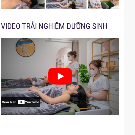
VIDEO TRẢI NGHIỆM DƯỠNG SINH