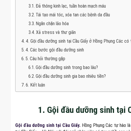
Đả thông kinh lạc, tuần hoàn mạch máu
Tái tạo mái tóc, xóa tan các bệnh da đầu
Ngăn chặn lão hóa
Xả stress và thư giãn
4. Gội đầu dưỡng sinh tại Cầu Giấy ở Hồng Phụng Các có
4. Các bước gội đầu dưỡng sinh
5. Câu hỏi thường gặp
Gội đầu dưỡng sinh trong bao lâu?
Gội đầu dưỡng sinh gia bao nhiêu tiền?
6. Kết luận
1. Gội đầu dưỡng sinh tạ
Gội đầu dưỡng sinh tại Cầu Giấy.
Hồng Phụng Các tự hào là 