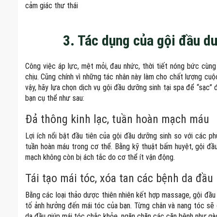
cảm giác thư thái
3. Tác dụng của gội đầu d
Công việc áp lực, mệt mỏi, đau nhức, thời tiết nóng bức cùng
chịu. Cũng chính vì những tác nhân này làm cho chất lượng cuộ
vậy, hãy lựa chọn dịch vụ gội đầu dưỡng sinh tại spa để “sạc” 
bạn cụ thể như sau:
Đả thông kinh lạc, tuần hoàn mạch máu
Lợi ích nổi bật đầu tiên của gội đầu dưỡng sinh so với các p
tuần hoàn máu trong cơ thể. Bằng kỹ thuật bấm huyệt, gội đầu 
mạch không còn bị ách tắc do cơ thể ít vận động.
Tái tạo mái tóc, xóa tan các bệnh da đầu
Bằng các loại thảo dược thiên nhiên kết hợp massage, gội đầu
tố ảnh hưởng đến mái tóc của bạn. Từng chân và nang tóc sẽ 
da đầu giúp mái tóc chắc khỏe, ngăn chặn các căn bệnh như gào